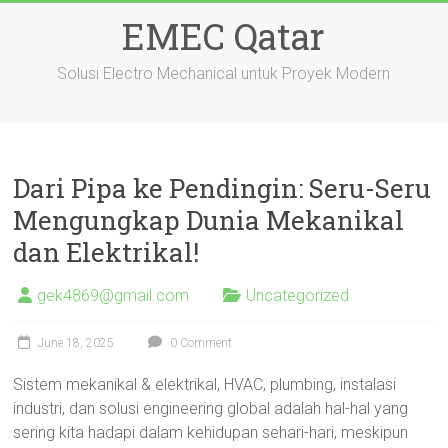
Skip
EMEC Qatar
to
content
Solusi Electro Mechanical untuk Proyek Modern
Dari Pipa ke Pendingin: Seru-Seru
Mengungkap Dunia Mekanikal
dan Elektrikal!
gek4869@gmail.com
Uncategorized
June 18, 2025
0 Comment
Sistem mekanikal & elektrikal, HVAC, plumbing, instalasi
industri, dan solusi engineering global adalah hal-hal yang
sering kita hadapi dalam kehidupan sehari-hari, meskipun