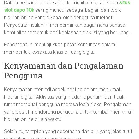
Dalam berbagai percakapan komunitas digital, istilah
situs
slot depo 10k
sering muncul sebagai bagian dari topik
hiburan online yang dikenal oleh pengguna internet.
Penyebutan istilah ini mencerminkan bagaimana bahasa
komunitas terbentuk dari kebiasaan diskusi yang berulang.
Fenomena ini menunjukkan peran komunitas dalam
membentuk kosakata khas di ruang digital.
Kenyamanan dan Pengalaman
Pengguna
Kenyamanan menjadi aspek penting dalam menikmati
hiburan digital. Aktivitas yang mudah dipahami dan tidak
rumit membuat pengguna merasa lebih rileks. Pengalaman
yang positif mendorong pengguna untuk kembali menikmati
hiburan online di lain waktu.
Selain itu, tampilan yang sederhana dan alur yang jelas turut
mendukung kenyamanan pengguna.