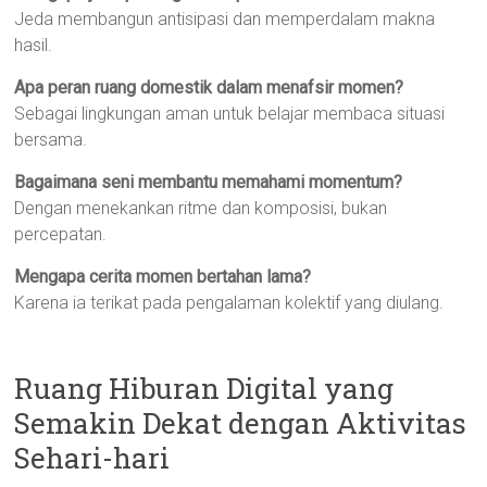
Jeda membangun antisipasi dan memperdalam makna
hasil.
Apa peran ruang domestik dalam menafsir momen?
Sebagai lingkungan aman untuk belajar membaca situasi
bersama.
Bagaimana seni membantu memahami momentum?
Dengan menekankan ritme dan komposisi, bukan
percepatan.
Mengapa cerita momen bertahan lama?
Karena ia terikat pada pengalaman kolektif yang diulang.
Ruang Hiburan Digital yang
Semakin Dekat dengan Aktivitas
Sehari-hari