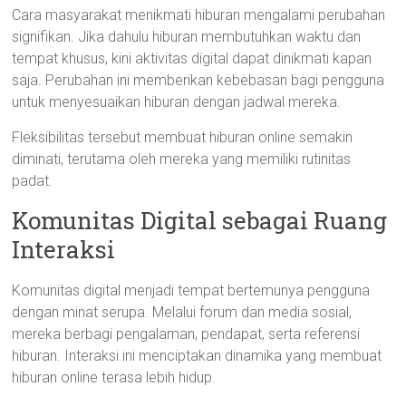
Cara masyarakat menikmati hiburan mengalami perubahan
signifikan. Jika dahulu hiburan membutuhkan waktu dan
tempat khusus, kini aktivitas digital dapat dinikmati kapan
saja. Perubahan ini memberikan kebebasan bagi pengguna
untuk menyesuaikan hiburan dengan jadwal mereka.
Fleksibilitas tersebut membuat hiburan online semakin
diminati, terutama oleh mereka yang memiliki rutinitas
padat.
Komunitas Digital sebagai Ruang
Interaksi
Komunitas digital menjadi tempat bertemunya pengguna
dengan minat serupa. Melalui forum dan media sosial,
mereka berbagi pengalaman, pendapat, serta referensi
hiburan. Interaksi ini menciptakan dinamika yang membuat
hiburan online terasa lebih hidup.