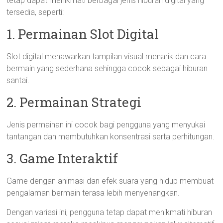
tetap dapat menikmati berbagai jenis hiburan digital yang
tersedia, seperti:
1. Permainan Slot Digital
Slot digital menawarkan tampilan visual menarik dan cara
bermain yang sederhana sehingga cocok sebagai hiburan
santai.
2. Permainan Strategi
Jenis permainan ini cocok bagi pengguna yang menyukai
tantangan dan membutuhkan konsentrasi serta perhitungan.
3. Game Interaktif
Game dengan animasi dan efek suara yang hidup membuat
pengalaman bermain terasa lebih menyenangkan.
Dengan variasi ini, pengguna tetap dapat menikmati hiburan