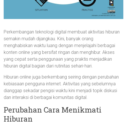
Perkembangan teknologi digital membuat aktivitas hiburan
semakin mudah dijangkau. Kini, banyak orang
menghabiskan waktu luang dengan menjelajahi berbagai
konten online yang bersifat ringan dan menghibur. Akses
yang cepat serta penggunaan yang praktis menjadikan
hiburan digital bagian dari rutinitas sehari-hari.
Hiburan online juga berkembang seiring dengan perubahan
kebiasaan pengguna internet. Aktivitas yang sebelumnya
dianggap sekadar pengisi waktu kini menjadi topik diskusi
dan interaksi di berbagai komunitas digital.
Perubahan Cara Menikmati
Hiburan