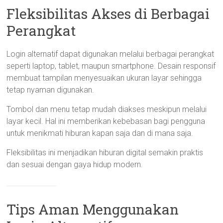
Fleksibilitas Akses di Berbagai
Perangkat
Login alternatif dapat digunakan melalui berbagai perangkat
seperti laptop, tablet, maupun smartphone. Desain responsif
membuat tampilan menyesuaikan ukuran layar sehingga
tetap nyaman digunakan.
Tombol dan menu tetap mudah diakses meskipun melalui
layar kecil. Hal ini memberikan kebebasan bagi pengguna
untuk menikmati hiburan kapan saja dan di mana saja.
Fleksibilitas ini menjadikan hiburan digital semakin praktis
dan sesuai dengan gaya hidup modern.
Tips Aman Menggunakan