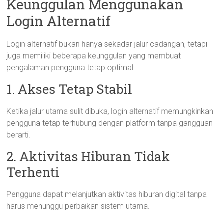
Keunggulan Menggunakan
Login Alternatif
Login alternatif bukan hanya sekadar jalur cadangan, tetapi
juga memiliki beberapa keunggulan yang membuat
pengalaman pengguna tetap optimal:
1. Akses Tetap Stabil
Ketika jalur utama sulit dibuka, login alternatif memungkinkan
pengguna tetap terhubung dengan platform tanpa gangguan
berarti.
2. Aktivitas Hiburan Tidak
Terhenti
Pengguna dapat melanjutkan aktivitas hiburan digital tanpa
harus menunggu perbaikan sistem utama.