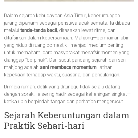
Dalam sejarah kebudayaan Asia Timur, keberuntungan
jarang dipahami sebagai peristiwa acak semata. Ia dibaca
melalui
tanda-tanda kecil
, dirasakan lewat ritme, dan
ditafsirkan dalam kebersamaan. Mahjong—permainan ubin
yang hidup di ruang domestik—menjadi medium penting
untuk memahami cara masyarakat menafsir momen yang
dianggap “berpihak”. Dari sudut pandang sejarah dan seni,
mahjong adalah
seni membaca momentum
: latihan
kepekaan terhadap waktu, suasana, dan pengulangan.
Di meja rumah, detik yang ditunggu tidak selalu datang
dengan sorak. Ia sering hadir sebagai keheningan singkat—
ketika ubin berpindah tangan dan perhatian mengerucut.
Sejarah Keberuntungan dalam
Praktik Sehari-hari