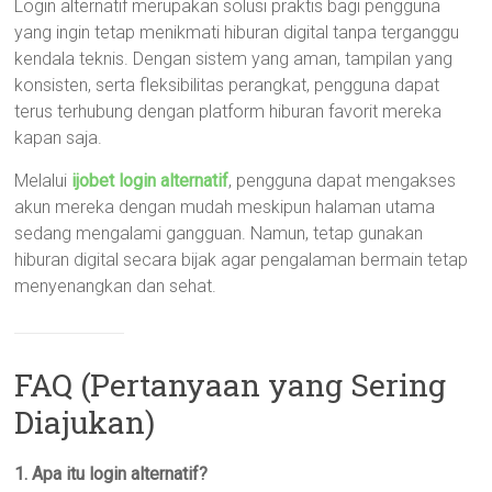
Login alternatif merupakan solusi praktis bagi pengguna
yang ingin tetap menikmati hiburan digital tanpa terganggu
kendala teknis. Dengan sistem yang aman, tampilan yang
konsisten, serta fleksibilitas perangkat, pengguna dapat
terus terhubung dengan platform hiburan favorit mereka
kapan saja.
Melalui
ijobet login alternatif
, pengguna dapat mengakses
akun mereka dengan mudah meskipun halaman utama
sedang mengalami gangguan. Namun, tetap gunakan
hiburan digital secara bijak agar pengalaman bermain tetap
menyenangkan dan sehat.
FAQ (Pertanyaan yang Sering
Diajukan)
1. Apa itu login alternatif?