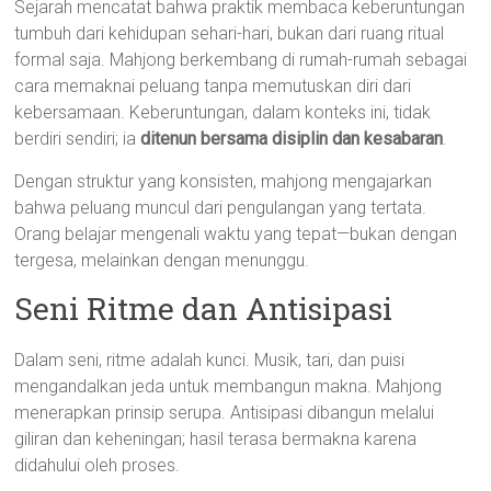
Sejarah mencatat bahwa praktik membaca keberuntungan
tumbuh dari kehidupan sehari-hari, bukan dari ruang ritual
formal saja. Mahjong berkembang di rumah-rumah sebagai
cara memaknai peluang tanpa memutuskan diri dari
kebersamaan. Keberuntungan, dalam konteks ini, tidak
berdiri sendiri; ia
ditenun bersama disiplin dan kesabaran
.
Dengan struktur yang konsisten, mahjong mengajarkan
bahwa peluang muncul dari pengulangan yang tertata.
Orang belajar mengenali waktu yang tepat—bukan dengan
tergesa, melainkan dengan menunggu.
Seni Ritme dan Antisipasi
Dalam seni, ritme adalah kunci. Musik, tari, dan puisi
mengandalkan jeda untuk membangun makna. Mahjong
menerapkan prinsip serupa. Antisipasi dibangun melalui
giliran dan keheningan; hasil terasa bermakna karena
didahului oleh proses.