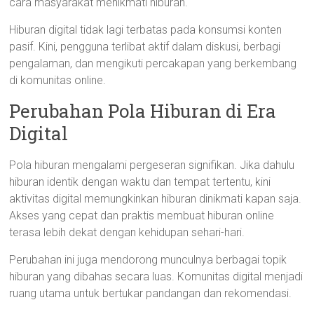
cara masyarakat menikmati hiburan.
Hiburan digital tidak lagi terbatas pada konsumsi konten
pasif. Kini, pengguna terlibat aktif dalam diskusi, berbagi
pengalaman, dan mengikuti percakapan yang berkembang
di komunitas online.
Perubahan Pola Hiburan di Era
Digital
Pola hiburan mengalami pergeseran signifikan. Jika dahulu
hiburan identik dengan waktu dan tempat tertentu, kini
aktivitas digital memungkinkan hiburan dinikmati kapan saja.
Akses yang cepat dan praktis membuat hiburan online
terasa lebih dekat dengan kehidupan sehari-hari.
Perubahan ini juga mendorong munculnya berbagai topik
hiburan yang dibahas secara luas. Komunitas digital menjadi
ruang utama untuk bertukar pandangan dan rekomendasi.