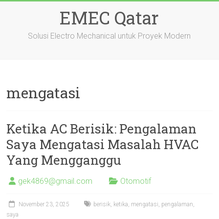
Skip
EMEC Qatar
to
content
Solusi Electro Mechanical untuk Proyek Modern
mengatasi
Ketika AC Berisik: Pengalaman
Saya Mengatasi Masalah HVAC
Yang Mengganggu
gek4869@gmail.com
Otomotif
November 23, 2025
berisik
,
ketika
,
mengatasi
,
pengalaman
,
saya