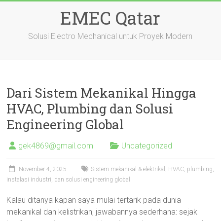
Skip
EMEC Qatar
to
content
Solusi Electro Mechanical untuk Proyek Modern
Dari Sistem Mekanikal Hingga
HVAC, Plumbing dan Solusi
Engineering Global
gek4869@gmail.com
Uncategorized
November 4, 2025
Sistem mekanikal & elektrikal, HVAC, plumbing,
instalasi industri, dan solusi engineering global
Kalau ditanya kapan saya mulai tertarik pada dunia
mekanikal dan kelistrikan, jawabannya sederhana: sejak