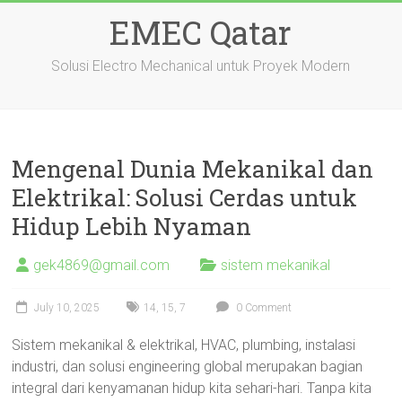
Skip
EMEC Qatar
to
content
Solusi Electro Mechanical untuk Proyek Modern
Mengenal Dunia Mekanikal dan
Elektrikal: Solusi Cerdas untuk
Hidup Lebih Nyaman
gek4869@gmail.com
sistem mekanikal
July 10, 2025
14
,
15
,
7
0 Comment
Sistem mekanikal & elektrikal, HVAC, plumbing, instalasi
industri, dan solusi engineering global merupakan bagian
integral dari kenyamanan hidup kita sehari-hari. Tanpa kita