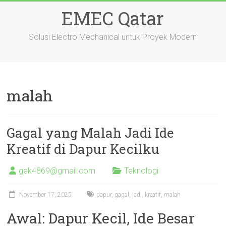
Skip
EMEC Qatar
to
content
Solusi Electro Mechanical untuk Proyek Modern
malah
Gagal yang Malah Jadi Ide
Kreatif di Dapur Kecilku
gek4869@gmail.com
Teknologi
November 17, 2025
dapur
,
gagal
,
jadi
,
kreatif
,
malah
Awal: Dapur Kecil, Ide Besar