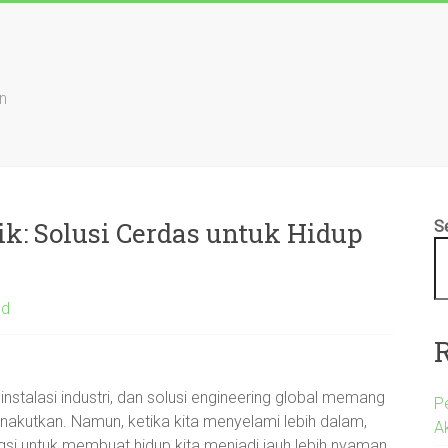
n
k: Solusi Cerdas untuk Hidup
S
ed
instalasi industri, dan solusi engineering global memang
P
nakutkan. Namun, ketika kita menyelami lebih dalam,
Ak
si untuk membuat hidup kita menjadi jauh lebih nyaman