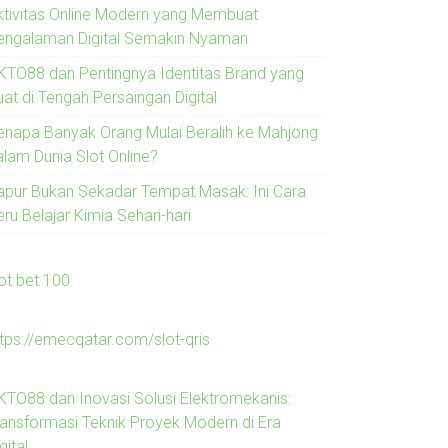
ktivitas Online Modern yang Membuat
engalaman Digital Semakin Nyaman
KTO88 dan Pentingnya Identitas Brand yang
uat di Tengah Persaingan Digital
enapa Banyak Orang Mulai Beralih ke Mahjong
alam Dunia Slot Online?
apur Bukan Sekadar Tempat Masak: Ini Cara
ru Belajar Kimia Sehari-hari
lot bet 100
ttps://emecqatar.com/slot-qris
KTO88 dan Inovasi Solusi Elektromekanis:
ransformasi Teknik Proyek Modern di Era
gital