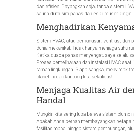
dan efisien. Bayangkan saja, tanpa sistem HVA
sauna di musim panas dan es di musim dingin. Mar
Menghadirkan Kenyam
Sistem HVAC, atau pemanasan, ventilasi, dan p
dunia mekanikal. Tidak hanya menjaga suhu rua
Ketika cuaca panas menyengat, saya selalu sa
Proses pemeliharaan dan instalasi HVAC saat i
ramah lingkungan. Siapa sangka, menyimak tren 
planet ini dan kantong kita sekaligus!
Menjaga Kualitas Air d
Handal
Mungkin kita sering lupa bahwa sistem plumbin
Apakah Anda pernah membayangkan betapa mere
fasilitas mandi hingga sistem pembuangan, plu