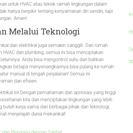
ukan untuk HVAC atau teknik ramah lingkungan dalam
dak hanya berpikir tentang kenyamanan diri sendiri, tapi
m
kungan. Amen!
 Melalui Teknologi
h
kal dan elektrikal juga semakin canggih. Dari rumah
D
em HVAC dan plumbing, semua ini bisa menciptakan
ebelumnya. Anda bisa mengontrol suhu dan bahkan
s
yangkan betapa menyenangkannya bisa pulang ke rumah
tur manual di tengah perjalanan! Semua ini
yaman dan efisien.
ektrikal ini! Dengan pemahaman dan apresiasi yang tinggi
 keseharian kita dan menciptakan lingkungan yang lebih
g butuh kerja sama dari berbagai pihak dan teknologi,
at menjelajah dunia mekanikal!
C dan Plumbing dengan Santai!