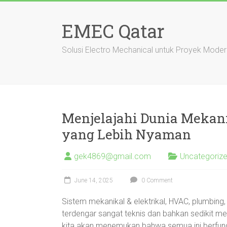
Skip
to
EMEC Qatar
content
Solusi Electro Mechanical untuk Proyek Moder
Menjelajahi Dunia Mekani
yang Lebih Nyaman
gek4869@gmail.com
Uncategoriz
June 14, 2025
0 Comment
Sistem mekanikal & elektrikal, HVAC, plumbing, 
terdengar sangat teknis dan bahkan sedikit me
kita akan menemukan bahwa semua ini berfung