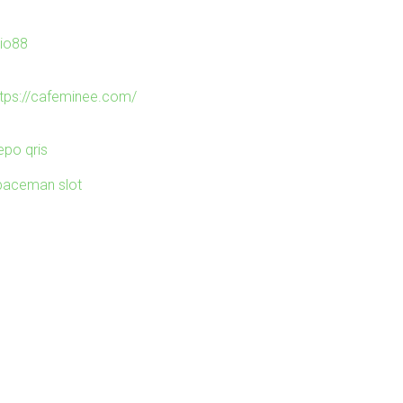
io88
ttps://cafeminee.com/
epo qris
paceman slot