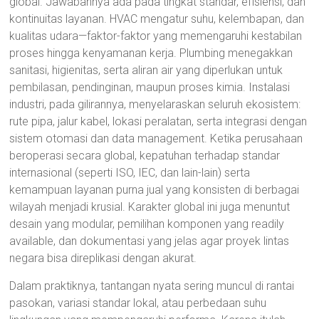
global. Jawabannya ada pada tingkat standar, efisiensi, dan
kontinuitas layanan. HVAC mengatur suhu, kelembapan, dan
kualitas udara—faktor-faktor yang memengaruhi kestabilan
proses hingga kenyamanan kerja. Plumbing menegakkan
sanitasi, higienitas, serta aliran air yang diperlukan untuk
pembilasan, pendinginan, maupun proses kimia. Instalasi
industri, pada gilirannya, menyelaraskan seluruh ekosistem:
rute pipa, jalur kabel, lokasi peralatan, serta integrasi dengan
sistem otomasi dan data management. Ketika perusahaan
beroperasi secara global, kepatuhan terhadap standar
internasional (seperti ISO, IEC, dan lain-lain) serta
kemampuan layanan purna jual yang konsisten di berbagai
wilayah menjadi krusial. Karakter global ini juga menuntut
desain yang modular, pemilihan komponen yang readily
available, dan dokumentasi yang jelas agar proyek lintas
negara bisa direplikasi dengan akurat.
Dalam praktiknya, tantangan nyata sering muncul di rantai
pasokan, variasi standar lokal, atau perbedaan suhu