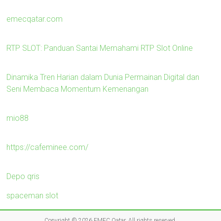
emecqatar.com
RTP SLOT: Panduan Santai Memahami RTP Slot Online
Dinamika Tren Harian dalam Dunia Permainan Digital dan
Seni Membaca Momentum Kemenangan
mio88
https://cafeminee.com/
Depo qris
spaceman slot
Copyright © 2026
EMEC Qatar
. All rights reserved.