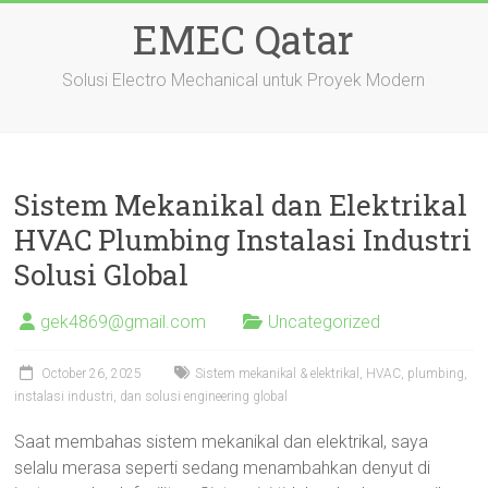
Skip
EMEC Qatar
to
content
Solusi Electro Mechanical untuk Proyek Modern
Sistem Mekanikal dan Elektrikal
HVAC Plumbing Instalasi Industri
Solusi Global
gek4869@gmail.com
Uncategorized
October 26, 2025
Sistem mekanikal & elektrikal, HVAC, plumbing,
instalasi industri, dan solusi engineering global
Saat membahas sistem mekanikal dan elektrikal, saya
selalu merasa seperti sedang menambahkan denyut di