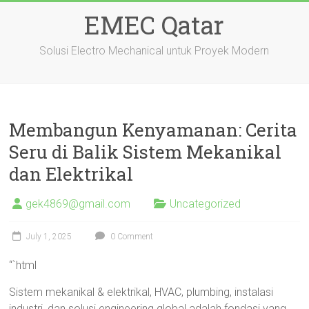
Skip
EMEC Qatar
to
content
Solusi Electro Mechanical untuk Proyek Modern
Membangun Kenyamanan: Cerita
Seru di Balik Sistem Mekanikal
dan Elektrikal
gek4869@gmail.com
Uncategorized
July 1, 2025
0 Comment
“`html
Sistem mekanikal & elektrikal, HVAC, plumbing, instalasi
industri, dan solusi engineering global adalah fondasi yang