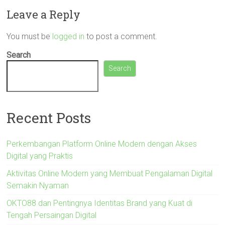
Leave a Reply
You must be
logged in
to post a comment.
Search
Search
Recent Posts
Perkembangan Platform Online Modern dengan Akses
Digital yang Praktis
Aktivitas Online Modern yang Membuat Pengalaman Digital
Semakin Nyaman
OKTO88 dan Pentingnya Identitas Brand yang Kuat di
Tengah Persaingan Digital